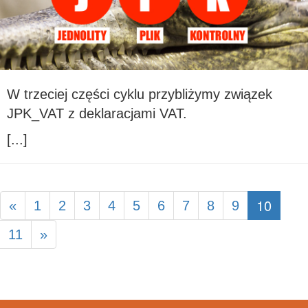
W trzeciej części cyklu przybliżymy związek
JPK_VAT z deklaracjami VAT.
[...]
10
«
1
2
3
4
5
6
7
8
9
11
»