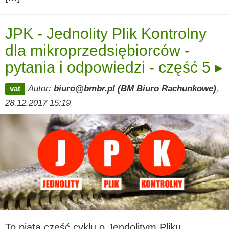
JPK - Jednolity Plik Kontrolny
dla mikroprzedsiębiorców -
pytania i odpowiedzi - część 5 ▸
Autor:
biuro@bmbr.pl (BM Biuro Rachunkowe)
,
vat
28.12.2017 15:19
To piąta część cyklu o Jendolitym Pliku